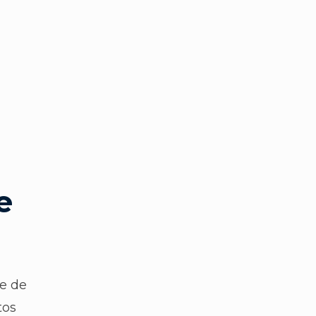
e
se de
tos