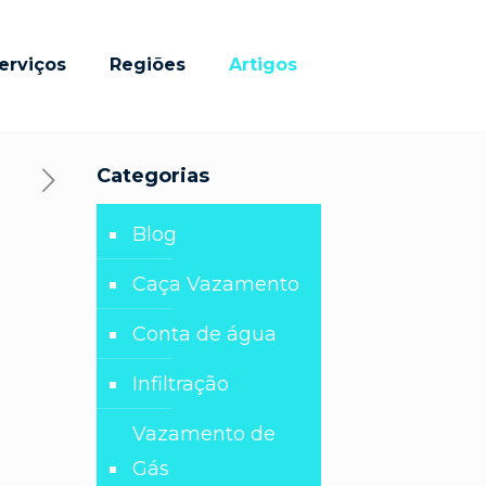
erviços
Regiões
Artigos
Categorias
Blog
Caça Vazamento
Conta de água
Infiltração
Vazamento de
Gás