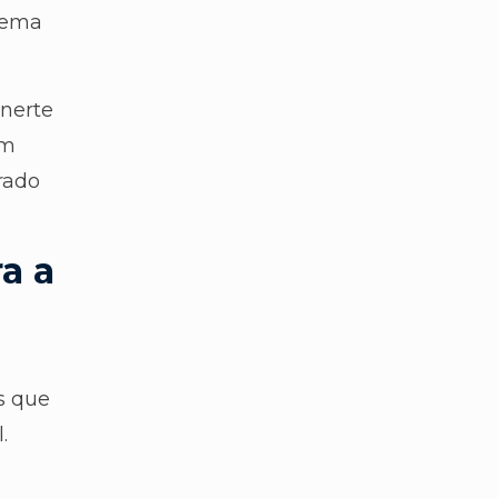
stema
inerte
um
rado
a a
es que
.