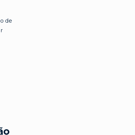
o de
r
ão